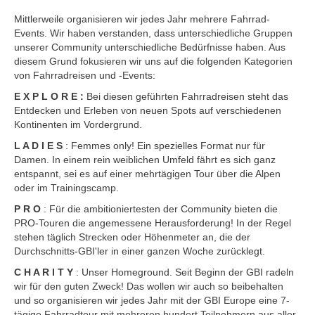
Mittlerweile organisieren wir jedes Jahr mehrere Fahrrad-
Events. Wir haben verstanden, dass unterschiedliche Gruppen
unserer Community unterschiedliche Bedürfnisse haben. Aus
diesem Grund fokusieren wir uns auf die folgenden Kategorien
von Fahrradreisen und -Events:
E X P L O R E :
Bei diesen geführten Fahrradreisen steht das
Entdecken und Erleben von neuen Spots auf verschiedenen
Kontinenten im Vordergrund.
L A D I E S
: Femmes only! Ein spezielles Format nur für
Damen. In einem rein weiblichen Umfeld fährt es sich ganz
entspannt, sei es auf einer mehrtägigen Tour über die Alpen
oder im Trainingscamp.
P R O
: Für die ambitioniertesten der Community bieten die
PRO-Touren die angemessene Herausforderung! In der Regel
stehen täglich Strecken oder Höhenmeter an, die der
Durchschnitts-GBI'ler in einer ganzen Woche zurücklegt.
C H A R I T Y
: Unser Homeground. Seit Beginn der GBI radeln
wir für den guten Zweck! Das wollen wir auch so beibehalten
und so organisieren wir jedes Jahr mit der GBI Europe eine 7-
tägige Fahrradtour mit mehreren hundert Teilnehmern aus aller