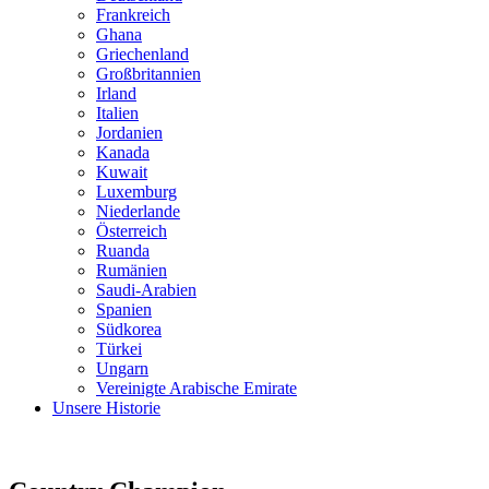
Frankreich
Ghana
Griechenland
Großbritannien
Irland
Italien
Jordanien
Kanada
Kuwait
Luxemburg
Niederlande
Österreich
Ruanda
Rumänien
Saudi-Arabien
Spanien
Südkorea
Türkei
Ungarn
Vereinigte Arabische Emirate
Unsere Historie