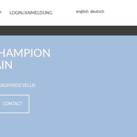
english
deutsch
P
LOGIN/ANMELDUNG
HAMPION
AIN
RAGKISKOS VELLIS
CONTACT