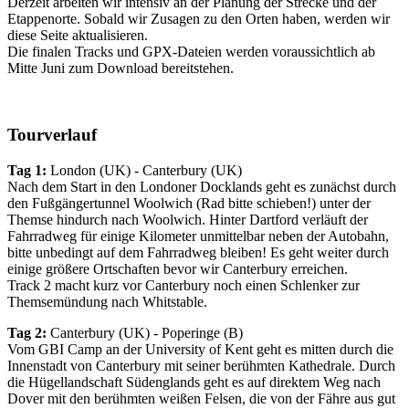
Derzeit arbeiten wir intensiv an der Planung der Strecke und der
Etappenorte. Sobald wir Zusagen zu den Orten haben, werden wir
diese Seite aktualisieren.
Die finalen Tracks und GPX-Dateien werden voraussichtlich ab
Mitte Juni zum Download bereitstehen.
Tourverlauf
Tag 1:
London (UK) - Canterbury (UK)
Nach dem Start in den Londoner Docklands geht es zunächst durch
den Fußgängertunnel Woolwich (Rad bitte schieben!) unter der
Themse hindurch nach Woolwich. Hinter Dartford verläuft der
Fahrradweg für einige Kilometer unmittelbar neben der Autobahn,
bitte unbedingt auf dem Fahrradweg bleiben! Es geht weiter durch
einige größere Ortschaften bevor wir Canterbury erreichen.
Track 2 macht kurz vor Canterbury noch einen Schlenker zur
Themsemündung nach Whitstable.
Tag 2:
Canterbury (UK) - Poperinge (B)
Vom GBI Camp an der University of Kent geht es mitten durch die
Innenstadt von Canterbury mit seiner berühmten Kathedrale. Durch
die Hügellandschaft Südenglands geht es auf direktem Weg nach
Dover mit den berühmten weißen Felsen, die von der Fähre aus gut