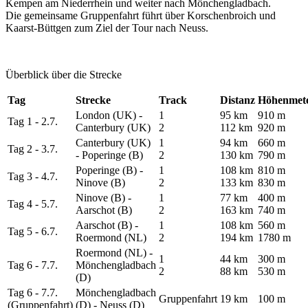
Kempen am Niederrhein und weiter nach Mönchengladbach.
Die gemeinsame Gruppenfahrt führt über Korschenbroich und
Kaarst-Büttgen zum Ziel der Tour nach Neuss.
Überblick über die Strecke
Tag
Strecke
Track
Distanz
Höhenmet
London (UK) -
1
95 km
910 m
Tag 1 - 2.7.
Canterbury (UK)
2
112 km
920 m
Canterbury (UK)
1
94 km
660 m
Tag 2 - 3.7.
- Poperinge (B)
2
130 km
790 m
Poperinge (B) -
1
108 km
810 m
Tag 3 - 4.7.
Ninove (B)
2
133 km
830 m
Ninove (B) -
1
77 km
400 m
Tag 4 - 5.7.
Aarschot (B)
2
163 km
740 m
Aarschot (B) -
1
108 km
560 m
Tag 5 - 6.7.
Roermond (NL)
2
194 km
1780 m
Roermond (NL) -
1
44 km
300 m
Tag 6 - 7.7.
Mönchengladbach
2
88 km
530 m
(D)
Tag 6 - 7.7.
Mönchengladbach
Gruppenfahrt
19 km
100 m
(Gruppenfahrt)
(D) - Neuss (D)