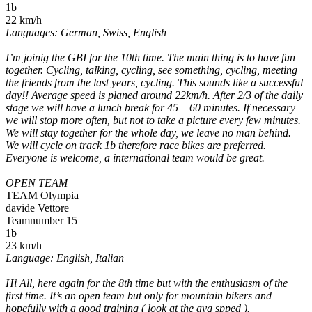
1b
22 km/h
Languages: German, Swiss, English
I’m joinig the GBI for the 10th time. The main thing is to have fun
together. Cycling, talking, cycling, see something, cycling, meeting
the friends from the last years, cycling. This sounds like a successful
day!! Average speed is planed around 22km/h. After 2/3 of the daily
stage we will have a lunch break for 45 – 60 minutes. If necessary
we will stop more often, but not to take a picture every few minutes.
We will stay together for the whole day, we leave no man behind.
We will cycle on track 1b therefore race bikes are preferred.
Everyone is welcome, a international team would be great.
OPEN TEAM
TEAM Olympia
davide Vettore
Teamnumber 15
1b
23 km/h
Language: English, Italian
Hi All, here again for the 8th time but with the enthusiasm of the
first time. It’s an open team but only for mountain bikers and
hopefully with a good training ( look at the avg spped ).