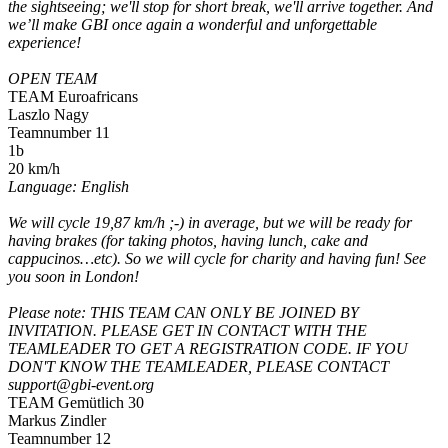
the sightseeing; we'll stop for short break, we'll arrive together. And
we’ll make GBI once again a wonderful and unforgettable
experience!
OPEN TEAM
TEAM Euroafricans
Laszlo Nagy
Teamnumber 11
1b
20 km/h
Language: English
We will cycle 19,87 km/h ;-) in average, but we will be ready for
having brakes (for taking photos, having lunch, cake and
cappucinos…etc). So we will cycle for charity and having fun! See
you soon in London!
Please note: THIS TEAM CAN ONLY BE JOINED BY
INVITATION. PLEASE GET IN CONTACT WITH THE
TEAMLEADER TO GET A REGISTRATION CODE. IF YOU
DON'T KNOW THE TEAMLEADER, PLEASE CONTACT
support@gbi-event.org
TEAM Gemütlich 30
Markus Zindler
Teamnumber 12