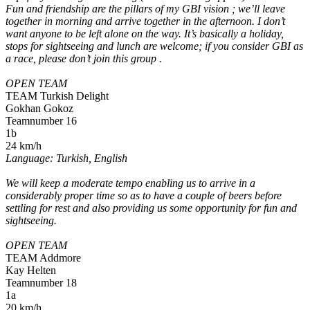
Fun and friendship are the pillars of my GBI vision ; we’ll leave
together in morning and arrive together in the afternoon. I don’t
want anyone to be left alone on the way. It’s basically a holiday,
stops for sightseeing and lunch are welcome; if you consider GBI as
a race, please don’t join this group .
OPEN TEAM
TEAM Turkish Delight
Gokhan Gokoz
Teamnumber 16
1b
24 km/h
Language: Turkish, English
We will keep a moderate tempo enabling us to arrive in a
considerably proper time so as to have a couple of beers before
settling for rest and also providing us some opportunity for fun and
sightseeing.
OPEN TEAM
TEAM Addmore
Kay Helten
Teamnumber 18
1a
20 km/h