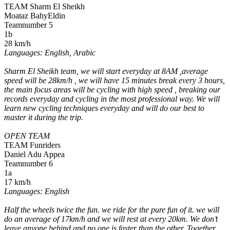
TEAM Sharm El Sheikh
Moataz BahyEldin
Teamnumber 5
1b
28 km/h
Languages: English, Arabic
Sharm El Sheikh team, we will start everyday at 8AM ,average
speed will be 28km/h , we will have 15 minutes break every 3 hours,
the main focus areas will be cycling with high speed , breaking our
records everyday and cycling in the most professional way. We will
learn new cycling techniques everyday and will do our best to
master it during the trip.
OPEN TEAM
TEAM Funriders
Daniel Adu Appea
Teamnumber 6
1a
17 km/h
Languages: English
Half the wheels twice the fun. we ride for the pure fun of it. we will
do an average of 17km/h and we will rest at every 20km. We don’t
leave anyone behind and no one is faster than the other. Together