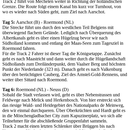
Track 2 führt von Mechelen weiter in Richtung der holländischen
Grenze. Die Route folgt einem Kanal bis kurz vor Turnhout, von
wo es wieder nach Süden geht, zum Ziel nach Aarschot.
Tag 5:
Aarschot (B) - Roermond (NL)
Die Strecke führt uns durch den westlichen Teil Belgiens mit
überwiegend flachem Gelände. Lediglich nach Überquerung des
Albertkanals geht es über einen Hügelzug bevor wir nach
Südholland kommen und entlang der Maas-Seen zum Tagesziel in
Roermond fahren.
Für die Track 2 Fahrer ist dieser Tag die Königsetappe. Zunächst
geht es nach Maastricht und dann weiter durch die Hügellandschaft
Südhollands zum Dreiländerpunkt, dem Vaalser Berg und höchsten
Punkt der Niederlande (323 m). Danach geht es nach Valkenburg
über den berüchtigten Cauberg, Ziel des Amstel-Gold-Rennens, und
weiter über Sittard nach Roermond.
Tag 6:
Roermond (NL) - Neuss (D)
Sobald die Stadt verlassen wird, geht es über Nebenstrassen und
Feldwege nach Melick und Herkenbosch. Von hier erstreckt sich
das riesige Wald- und Heidegebiet des Nationalparks de Meinweg,
den wir einmal durchqueren. Über Oberkrüchten und Hardt geht es
in die Mönchengladbacher City zum Kapuzinerplatz, wo sich alle
Teilnehmer für die abschließende Gruppenfahrt sammeln.
Track 2 macht einen letzten Schlenker über Brüggen bis nach