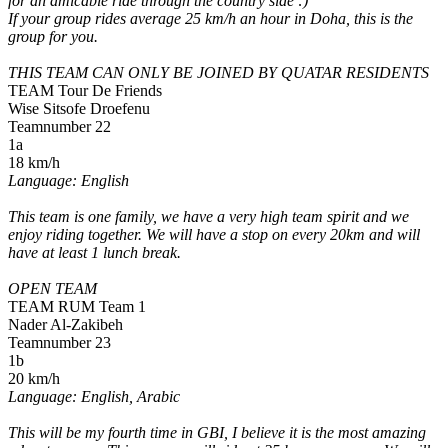
for an amicable ride through the country side :)
If your group rides average 25 km/h an hour in Doha, this is the
group for you.
THIS TEAM CAN ONLY BE JOINED BY QUATAR RESIDENTS
TEAM Tour De Friends
Wise Sitsofe Droefenu
Teamnumber 22
1a
18 km/h
Language: English
This team is one family, we have a very high team spirit and we
enjoy riding together. We will have a stop on every 20km and will
have at least 1 lunch break.
OPEN TEAM
TEAM RUM Team 1
Nader Al-Zakibeh
Teamnumber 23
1b
20 km/h
Language: English, Arabic
This will be my fourth time in GBI, I believe it is the most amazing