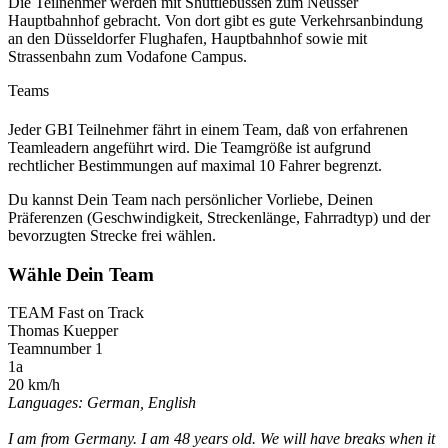
Die Teilnehmer werden mit Shuttlebussen zum Neusser
Hauptbahnhof gebracht. Von dort gibt es gute Verkehrsanbindung
an den Düsseldorfer Flughafen, Hauptbahnhof sowie mit
Strassenbahn zum Vodafone Campus.
Teams
Jeder GBI Teilnehmer fährt in einem Team, daß von erfahrenen
Teamleadern angeführt wird. Die Teamgröße ist aufgrund
rechtlicher Bestimmungen auf maximal 10 Fahrer begrenzt.
Du kannst Dein Team nach persönlicher Vorliebe, Deinen
Präferenzen (Geschwindigkeit, Streckenlänge, Fahrradtyp) und der
bevorzugten Strecke frei wählen.
Wähle Dein Team
TEAM Fast on Track
Thomas Kuepper
Teamnumber 1
1a
20 km/h
Languages: German, English
I am from Germany. I am 48 years old. We will have breaks when it