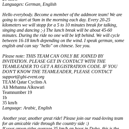
Languages: German, English
Hello everybody. Become a member of the addmore team! We are
going to start at 9am in the morning each day. Every 20-25
kilometers we will stopp for a 5 to 10 minutes break for talking,
singing and dancing ;-) The lunch break will be about 45-60
minutes. During the ride no one will be left behind. We will cycle
between 16-18 km/h depending on the wind. I speak german, some
english and can say "hello" on chinese. See you.
Please note: THIS TEAM CAN ONLY BE JOINED BY
INVITATION. PLEASE GET IN CONTACT WITH THE
TEAMLEADER TO GET A REGISTRATION CODE. IF YOU
DON'T KNOW THE TEAMLEADER, PLEASE CONTACT
support@gbi-event.org
TEAM Qatar Cyclists A
Ali Mehanna Alkuwari
Teamnumber 19
1b
35 km/h
Language: Arabic, English
Another year, another great ride! Please join our road-loving team
for an amicable ride through the country side :)
If your group rides average 35 km/h an hour in Doha, this is the