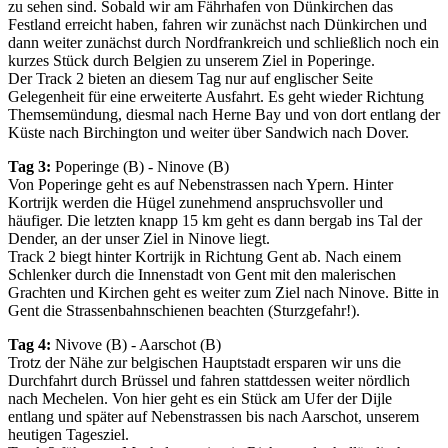
zu sehen sind. Sobald wir am Fährhafen von Dünkirchen das
Festland erreicht haben, fahren wir zunächst nach Dünkirchen und
dann weiter zunächst durch Nordfrankreich und schließlich noch ein
kurzes Stück durch Belgien zu unserem Ziel in Poperinge.
Der Track 2 bieten an diesem Tag nur auf englischer Seite
Gelegenheit für eine erweiterte Ausfahrt. Es geht wieder Richtung
Themsemündung, diesmal nach Herne Bay und von dort entlang der
Küste nach Birchington und weiter über Sandwich nach Dover.
Tag 3:
Poperinge (B) - Ninove (B)
Von Poperinge geht es auf Nebenstrassen nach Ypern. Hinter
Kortrijk werden die Hügel zunehmend anspruchsvoller und
häufiger. Die letzten knapp 15 km geht es dann bergab ins Tal der
Dender, an der unser Ziel in Ninove liegt.
Track 2 biegt hinter Kortrijk in Richtung Gent ab. Nach einem
Schlenker durch die Innenstadt von Gent mit den malerischen
Grachten und Kirchen geht es weiter zum Ziel nach Ninove. Bitte in
Gent die Strassenbahnschienen beachten (Sturzgefahr!).
Tag 4:
Nivove (B) - Aarschot (B)
Trotz der Nähe zur belgischen Hauptstadt ersparen wir uns die
Durchfahrt durch Brüssel und fahren stattdessen weiter nördlich
nach Mechelen. Von hier geht es ein Stück am Ufer der Dijle
entlang und später auf Nebenstrassen bis nach Aarschot, unserem
heutigen Tagesziel.